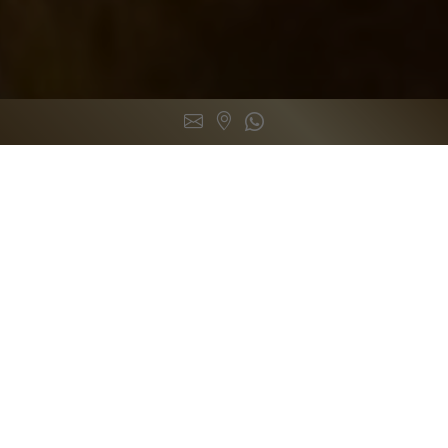
contact@marais-restaurant
Immeuble ATRIUM Ankoro
(+261) 34 50 674 97
Le Chef
L’histoire d’un homme
Lalaina Ravelomanana, un Chef Malgache
autodidacte qui n’a peur de rien et désireux de
toujours proposer le meilleur. Le Chef le plus réputé
de Madagascar, disciple d’Auguste Escoffier ayant